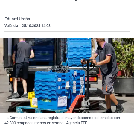
La rosa de los vientos
Caso
Extremadura
Virales
Gente viajera
Retornados
Galicia
Televisión
Eduard Ureña
Como el perro y el gat
Equipo de investigaci
La Rioja
Elecciones
València
|
25.10.2024 14:08
Operación Viuda Negr
Navarra
País Vasco
La Comunitat Valenciana registra el mayor descenso del empleo con
42.300 ocupados menos en verano | Agencia EFE