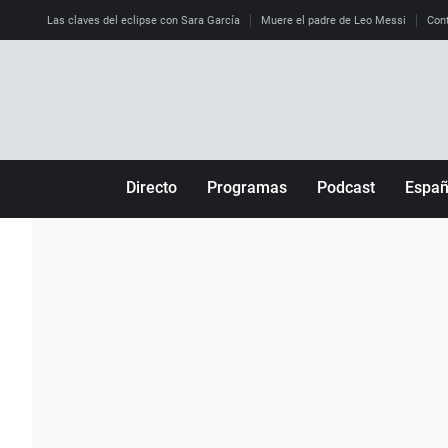
Las claves del eclipse con Sara García
Muere el padre de Leo Messi
Cont
Directo
Programas
Podcast
Espa
Más de uno
Los Perseguidos
Andalucía
Por fin
Malas decisiones
Aragón
Julia en la onda
Expedientes del más allá
Baleares
La brújula
El viaje del Guernica
Cantabria
Radioestadio
Invisibles
Cataluña
Radioestadio noche
Prohibido morirse
Comunidad de M
El colegio invisible
Esto no ha pasado
Comunitat Vale