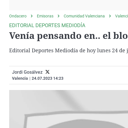
La rosa de los vientos
Caso
Extremadura
Gente viajera
Retornados
Galicia
Ondacero
Emisoras
Comunidad Valenciana
Valenc
Como el perro y el
Equipo de investigación
La Rioja
EDITORIAL DEPORTES MEDIODÍA
gato
Venía pensando en.. el bl
Operación Viuda
Navarra
Negra
País Vasco
Editorial Deportes Mediodía de hoy lunes 24 de j
Jordi Gosálvez
Valencia
|
24.07.2023 14:23