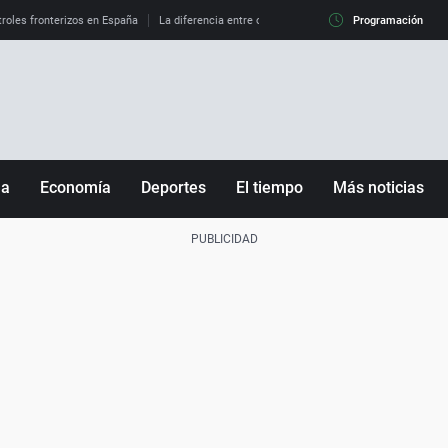
roles fronterizos en España
La diferencia entre observar el eclipse al 99% y al 100%
Programación
ña
Economía
Deportes
El tiempo
Más noticias
Fútbol
Sociedad
Baloncesto
Mundo
Tenis
Salud
Motor
Cultura
Ciencia y Tecnología
adrid
Gastronomía
nciana
Medio ambiente