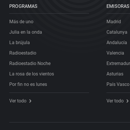
PROGRAMAS
EMISORAS
Más de uno
Madrid
Julia en la onda
Catalunya
La brújula
Andalucía
Radioestadio
Valencia
Radioestadio Noche
Extremadu
La rosa de los vientos
Asturias
Por fin no es lunes
País Vasco
Ver todo
Ver todo