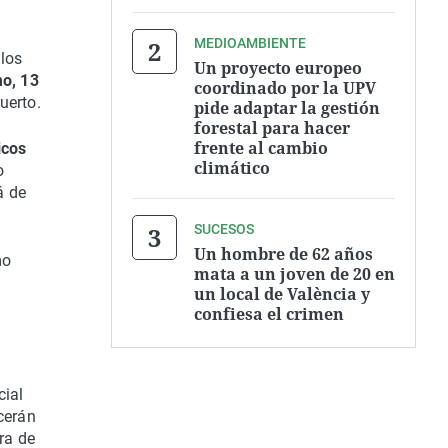
MEDIOAMBIENTE
los
Un proyecto europeo
o, 13
coordinado por la UPV
uerto.
pide adaptar la gestión
forestal para hacer
frente al cambio
icos
climático
o
á de
SUCESOS
Un hombre de 62 años
mo
mata a un joven de 20 en
un local de València y
confiesa el crimen
cial
ecerán
pra de