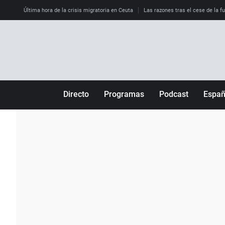
Última hora de la crisis migratoria en Ceuta
Las razones tras el cese de la f
Directo
Programas
Podcast
Espa
Más de uno
Los Perseguidos
Andalucía
Por fin
Malas decisiones
Aragón
Julia en la onda
Expedientes del más allá
Baleares
La brújula
El viaje del Guernica
Cantabria
Radioestadio
Invisibles
Cataluña
Radioestadio noche
Prohibido morirse
Comunidad de M
El colegio invisible
Esto no ha pasado
Comunitat Vale