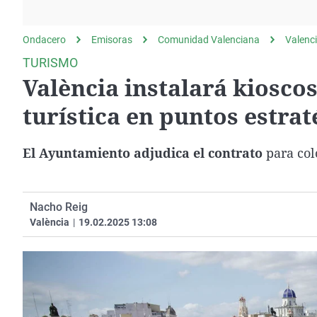
La rosa de los vientos
Caso
Extremadura
Gente viajera
Retornados
Galicia
Ondacero
Emisoras
Comunidad Valenciana
Valenc
Como el perro y el
Equipo de investigación
La Rioja
TURISMO
gato
València instalará kiosco
Operación Viuda
Navarra
Negra
País Vasco
turística en puntos estrat
El Ayuntamiento adjudica el contrato
para col
Nacho Reig
València
|
19.02.2025 13:08