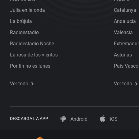
Julia en la onda
Catalunya
La brújula
Andalucía
Radioestadio
Valencia
Radioestadio Noche
Extremadu
La rosa de los vientos
Asturias
Por fin no es lunes
País Vasco
Ver todo
Ver todo
DESCARGA LA APP
Android
iOS