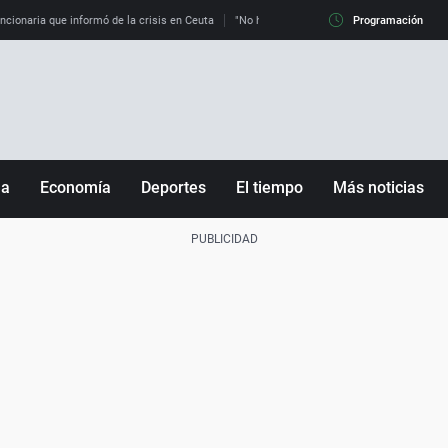
uncionaria que informó de la crisis en Ceuta
"No hay mafias, que no nos engañen": exper
Programación
ña
Economía
Deportes
El tiempo
Más noticias
Fútbol
Sociedad
Baloncesto
Mundo
Tenis
Salud
Motor
Cultura
Ciencia y Tecnología
adrid
Gastronomía
nciana
Medio ambiente