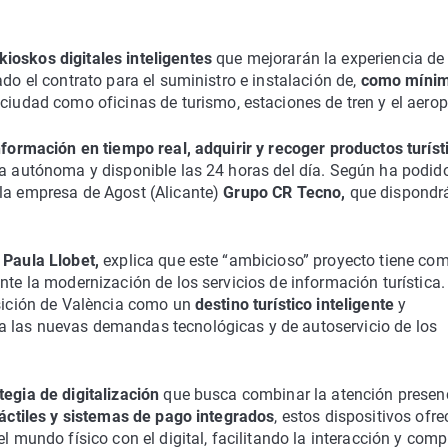
kioskos digitales inteligentes
que mejorarán la experiencia de 
ado el contrato para el suministro e instalación de,
como mínim
 ciudad como oficinas de turismo, estaciones de tren y el aerop
formación en tiempo real, adquirir y recoger productos turíst
ra autónoma y disponible las 24 horas del día. Según ha podid
 la empresa de Agost (Alicante)
Grupo CR Tecno,
que dispondr
Paula Llobet,
explica que este “ambicioso” proyecto tiene co
te la modernización de los servicios de información turística.
osición de València como un
destino turístico inteligente
y
a las nuevas demandas tecnológicas y de autoservicio de los
tegia de digitalización
que busca combinar la atención presen
áctiles y sistemas de pago integrados
, estos dispositivos ofr
el mundo físico con el digital, facilitando la interacción y com