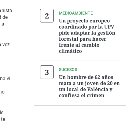
anista
MEDIOAMBIENTE
d de
Un proyecto europeo
 a
coordinado por la UPV
pide adaptar la gestión
forestal para hacer
frente al cambio
a vez
climático
e
SUCESOS
Un hombre de 62 años
na vi
mata a un joven de 20 en
un local de València y
ino
confiesa el crimen
de
 te