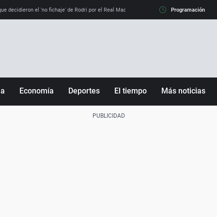
e decidieron el 'no fichaje' de Rodri por el Real Madrid y su 'sí' al Barça
Programación
La llamada de
ña
Economía
Deportes
El tiempo
Más noticias
Fútbol
Sociedad
Baloncesto
Mundo
Tenis
Salud
Motor
Cultura
Ciencia y Tecnología
adrid
Gastronomía
nciana
Medio ambiente