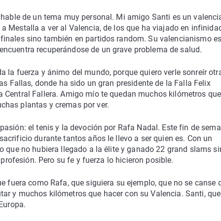
y hable de un tema muy personal. Mi amigo Santi es un valenci
 Mestalla a ver al Valencia, de los que ha viajado en infinida
finales sino también en partidos random. Su valencianismo es
encuentra recuperándose de un grave problema de salud.
 la fuerza y ánimo del mundo, porque quiero verle sonreír otr
as Fallas, donde ha sido un gran presidente de la Falla Felix
a Central Fallera. Amigo mío te quedan muchos kilómetros qu
chas plantas y cremas por ver.
asión: el tenis y la devoción por Rafa Nadal. Este fin de sema
crificio durante tantos años le llevo a ser quien es. Con un
o que no hubiera llegado a la élite y ganado 22 grand slams s
profesión. Pero su fe y fuerza lo hicieron posible.
ue fuera como Rafa, que siguiera su ejemplo, que no se canse 
ar y muchos kilómetros que hacer con su Valencia. Santi, que
 Europa.