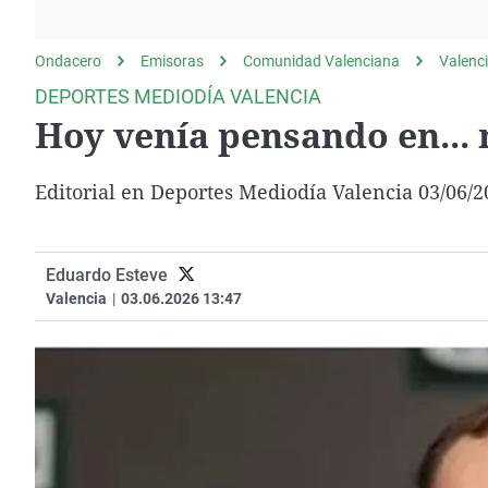
La rosa de los vientos
Caso
Extremadura
Gente viajera
Retornados
Galicia
Ondacero
Emisoras
Comunidad Valenciana
Valenc
Como el perro y el
Equipo de investigación
La Rioja
DEPORTES MEDIODÍA VALENCIA
gato
Hoy venía pensando en...
Operación Viuda
Navarra
Negra
País Vasco
Editorial en Deportes Mediodía Valencia 03/06/2
Eduardo Esteve
Valencia
|
03.06.2026 13:47