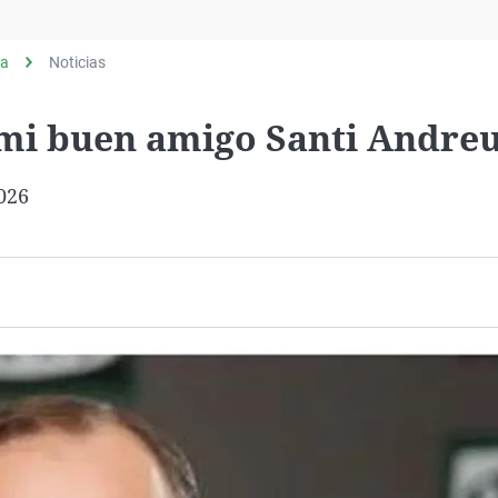
Virales
Televisión
ia
Noticias
Elecciones
 mi buen amigo Santi Andre
026