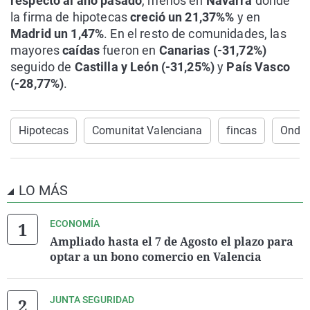
respecto al año pasado
, menos en
Navarra
donde
la firma de hipotecas
creció un 21,37%%
y en
Madrid un 1,47%
. En el resto de comunidades, las
mayores
caídas
fueron en
Canarias (-31,72%)
seguido de
Castilla y León (-31,25%)
y
País Vasco
(-28,77%)
.
Hipotecas
Comunitat Valenciana
fincas
Onda 
LO MÁS
ECONOMÍA
Ampliado hasta el 7 de Agosto el plazo para
optar a un bono comercio en Valencia
JUNTA SEGURIDAD