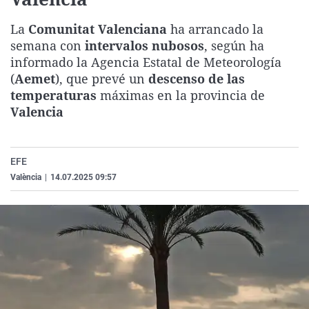
La rosa de los vientos
Caso
Extremadura
Virales
La
Comunitat Valenciana
ha arrancado la
Gente viajera
Retornados
Galicia
Televisión
semana con
intervalos nubosos
, según ha
Como el perro y el gat
Equipo de investigaci
La Rioja
Elecciones
informado la Agencia Estatal de Meteorología
(
Aemet
), que prevé un
descenso de las
Operación Viuda Negr
Navarra
temperaturas
máximas en la provincia de
País Vasco
Valencia
EFE
València
|
14.07.2025 09:57