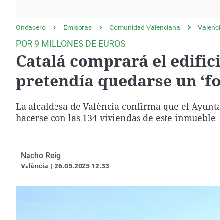
La rosa de los vientos
Caso
Extremadura
Gente viajera
Retornados
Galicia
Ondacero
Emisoras
Comunidad Valenciana
Valenc
Como el perro y el
Equipo de investigación
La Rioja
POR 9 MILLONES DE EUROS
gato
Catalá comprará el edific
Operación Viuda
Navarra
Negra
País Vasco
pretendía quedarse un ‘fo
La alcaldesa de València confirma que el Ayun
hacerse con las 134 viviendas de este inmueble
Nacho Reig
València
|
26.05.2025 12:33