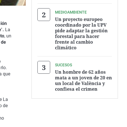
MEDIOAMBIENTE
Un proyecto europeo
ción
coordinado por la UPV
’.
La
pide adaptar la gestión
forestal para hacer
cto
, un
frente al cambio
 de
climático
e
SUCESOS
rlo.
Un hombre de 62 años
a que
mata a un joven de 20 en
un local de València y
confiesa el crimen
de La
o de
mo