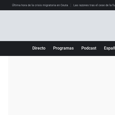
Última hora de la crisis migratoria en Ceuta
Las razones tras el cese de la f
Directo
Programas
Podcast
Espa
Más de uno
Los Perseguidos
Andalucía
Por fin
Malas decisiones
Aragón
Julia en la onda
Expedientes del más allá
Baleares
La brújula
El viaje del Guernica
Cantabria
Radioestadio
Invisibles
Cataluña
Radioestadio noche
Prohibido morirse
Comunidad de M
El colegio invisible
Esto no ha pasado
Comunitat Vale