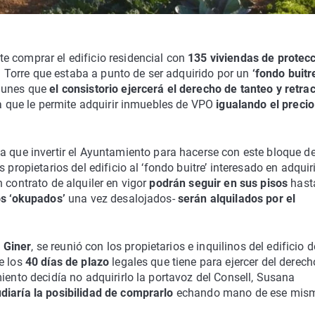
e comprar el edificio residencial con
135 viviendas de protec
La Torre que estaba a punto de ser adquirido por un
‘fondo buitre
lunes que
el consistorio ejercerá el derecho de tanteo y retra
da que le permite adquirir inmuebles de VPO
igualando el precio
a que invertir el Ayuntamiento para hacerse con este bloque d
propietarios del edificio al ‘fondo buitre’ interesado en adquiri
 contrato de alquiler en vigor
podrán seguir en sus pisos
hast
los ‘okupados’
una vez desalojados-
serán alquilados por el
 Giner
, se reunió con los propietarios e inquilinos del edificio 
e los
40 días de plazo
legales que tiene para ejercer del derech
iento decidía no adquirirlo la portavoz del Consell, Susana
udiaría la posibilidad de comprarlo
echando mano de ese mis