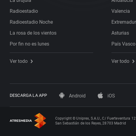
La brújula
Andalucía
Radioestadio
Valencia
Radioestadio Noche
Extremadu
La rosa de los vientos
Asturias
Por fin no es lunes
País Vasco
Ver todo
Ver todo
DESCARGA LA APP
Android
iOS
Copyright © Uniprex, S.A.U., C/ Fuerteventura 12
San Sebastián de los Reyes, 28703 Madrid