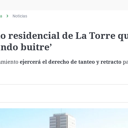
Virales
Televisión
ia
Noticias
Elecciones
io residencial de La Torre q
ndo buitre’
tamiento
ejercerá el derecho de tanteo y retracto
pa