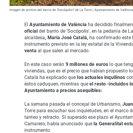
Imagen de archivo del barrio de 'Sociópolis? de La Torre | Ayuntamiento de València
El
Ayuntamiento de València
ha decidido finalment
oficial
del barrio de 'Socópolis', en la pedanía de 
alcaldesa
, María José Catalá,
ha confirmado este 
instrumento previsto en la ley estatal de la Vivien
venta
al que salen al mercado.
En este caso serán
9 millones de euros
lo que teng
viviendas, que es el precio que habían propuesto los 
Catalá ha explicado que
los actuales inquilinos
con
éstos caduquen, mientras que
el resto -incluidos 
Ayuntamiento a precios asequibles:
La semana pasada el concejal de Urbanismo,
Juan
Torre para escuchar sus inquietudes, en el marco d
tanteo y retracto. Si superado ese plazo el Ayuntam
Camarero, había anunciado que
la Generalitat est
instrumento.