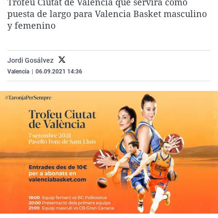
Trofeu Ciutat de Valencia que servirá como
La rosa de los vientos
Caso
Extremadura
Virales
puesta de largo para Valencia Basket masculino
y femenino
Gente viajera
Retornados
Galicia
Televisión
Como el perro y el gat
Equipo de investigaci
La Rioja
Elecciones
Operación Viuda Negr
Navarra
Jordi Gosálvez
Valencia
|
06.09.2021 14:36
País Vasco