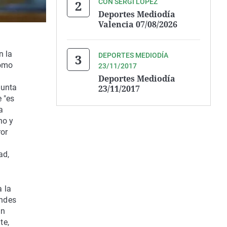
CON SERGI LÓPEZ
Deportes Mediodía
Valencia 07/08/2026
n la
DEPORTES MEDIODÍA
como
23/11/2017
Deportes Mediodía
gunta
23/11/2017
 "es
a
no y
ror
ad,
 la
andes
an
te,