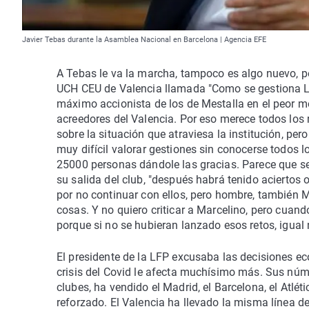
Javier Tebas durante la Asamblea Nacional en Barcelona | Agencia EFE
A Tebas le va la marcha, tampoco es algo nuevo, pe
UCH CEU de Valencia llamada "Como se gestiona La
máximo accionista de los de Mestalla en el peor m
acreedores del Valencia. Por eso merece todos los
sobre la situación que atraviesa la institución, p
muy difícil valorar gestiones sin conocerse todos 
25000 personas dándole las gracias. Parece que se 
su salida del club, "después habrá tenido aciertos 
por no continuar con ellos, pero hombre, también M
cosas. Y no quiero criticar a Marcelino, pero cuand
porque si no se hubieran lanzado esos retos, igual
El presidente de la LFP excusaba las decisiones e
crisis del Covid le afecta muchísimo más. Sus nú
clubes, ha vendido el Madrid, el Barcelona, el Atlé
reforzado. El Valencia ha llevado la misma línea 