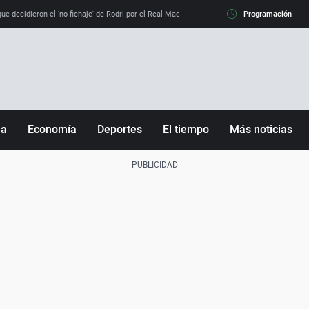
e decidieron el 'no fichaje' de Rodri por el Real Madrid y su 'sí' al Barça
Programación
La llamada de
ña
Economía
Deportes
El tiempo
Más noticias
Fútbol
Sociedad
Baloncesto
Mundo
Tenis
Salud
Motor
Cultura
Ciencia y Tecnología
adrid
Gastronomía
nciana
Medio ambiente