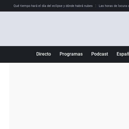
Qué tiempo hará el día del eclipse y dónde habrá nubes
Las horas de locura qu
Directo
Programas
Podcast
Espa
Más de uno
Los Perseguidos
Andalucía
Por fin
Malas decisiones
Aragón
Julia en la onda
Expedientes del más allá
Baleares
La brújula
El viaje del Guernica
Cantabria
Radioestadio
Invisibles
Cataluña
Radioestadio noche
Prohibido morirse
Comunidad de M
El colegio invisible
Esto no ha pasado
Comunitat Vale