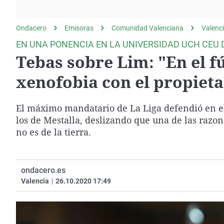
La rosa de los vientos
Caso
Extremadura
Gente viajera
Retornados
Galicia
Ondacero
Emisoras
Comunidad Valenciana
Valenc
Como el perro y el
Equipo de investigación
La Rioja
EN UNA PONENCIA EN LA UNIVERSIDAD UCH CEU 
gato
Tebas sobre Lim: "En el f
Operación Viuda
Navarra
Negra
País Vasco
xenofobia con el propieta
El máximo mandatario de La Liga defendió en 
los de Mestalla, deslizando que una de las razo
no es de la tierra.
ondacero.es
Valencia
|
26.10.2020 17:49