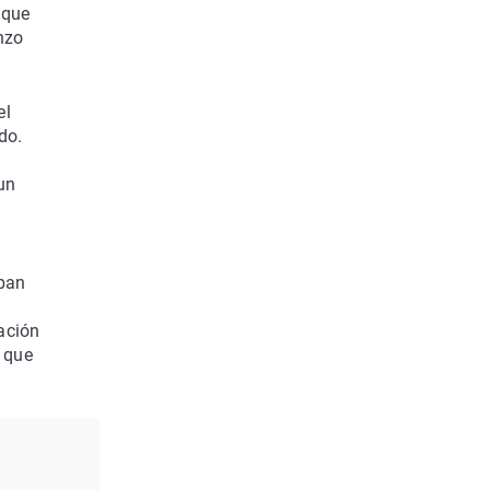
 que
nzo
el
do.
 un
aban
ación
s que