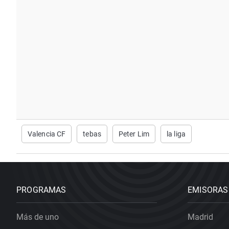
Valencia CF
tebas
Peter Lim
la liga
PROGRAMAS
EMISORAS
Más de uno
Madrid