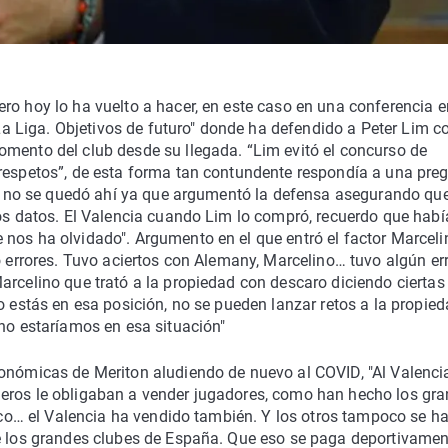
ro hoy lo ha vuelto a hacer, en este caso en una conferencia e
 Liga. Objetivos de futuro" donde ha defendido a Peter Lim 
omento del club desde su llegada. “Lim evitó el concurso de
 respetos”, de esta forma tan contundente respondía a una pre
ero no se quedó ahí ya que argumentó la defensa asegurando que
los datos. El Valencia cuando Lim lo compró, recuerdo que habí
nos ha olvidado". Argumento en el que entró el factor Marceli
o errores. Tuvo aciertos con Alemany, Marcelino… tuvo algún er
arcelino que trató a la propiedad con descaro diciendo ciertas
o estás en esa posición, no se pueden lanzar retos a la propied
 no estaríamos en esa situación"
conómicas de Meriton aludiendo de nuevo al COVID, "Al Valencia
meros le obligaban a vender jugadores, como han hecho los gr
tico… el Valencia ha vendido también. Y los otros tampoco se h
de los grandes clubes de España. Que eso se paga deportivamen