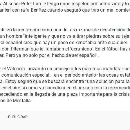
 Al señor Peter Lim le tengo unos respetos por cómo vino y lo
anieri con rafa Benítez cuando aseguró que tras un mal comie
utilizó la xenofobia como una de las razones de desafección d
n hombre "inteligente y que no va a tirar piedras sobre su teja
bol español creo que hay un poco de xenofobia ante cualquier
ó con Piterman que le llamaban el ‘ucraniano’. En el fútbol hay
r. Pero ya no sólo por el hecho de ser español".
e el Valencia lanzando un consejo a los máximos mandatarios
s, comunicación especial… en el periodo anterior las cosas est
ta. Estoy seguro que se buscará encontrar una solución para la
 en el aire si como ya sucediera en el pasado con la recomend
tercediendo en la llegada de una pieza importante para la crisi
los de Mestalla