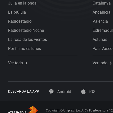
Julia en la onda
Catalunya
La brújula
Andalucía
Radioestadio
Valencia
Radioestadio Noche
Extremadu
La rosa de los vientos
Asturias
Por fin no es lunes
País Vasco
Ver todo
Ver todo
DESCARGA LA APP
Android
iOS
Copyright © Uniprex, S.A.U., C/ Fuerteventura 12