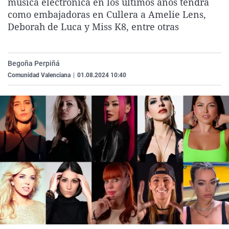
música electrónica en los últimos años tendrá
La rosa de los vientos
Caso
Extremadura
Virales
como embajadoras en Cullera a Amelie Lens,
Deborah de Luca y Miss K8, entre otras
Gente viajera
Retornados
Galicia
Televisión
Como el perro y el gat
Equipo de investigaci
La Rioja
Elecciones
Operación Viuda Negr
Navarra
Begoña Perpiñá
Comunidad Valenciana
|
01.08.2024 10:40
País Vasco