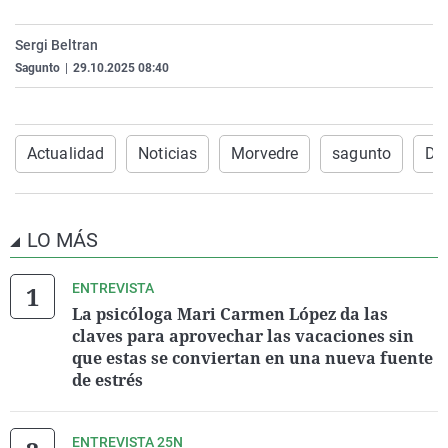
La rosa de los vientos
Caso
Extremadura
Virales
Sergi Beltran
Gente viajera
Retornados
Galicia
Televisión
Sagunto
|
29.10.2025 08:40
Como el perro y el gat
Equipo de investigaci
La Rioja
Elecciones
Operación Viuda Negr
Navarra
Actualidad
Noticias
Morvedre
sagunto
Da
País Vasco
LO MÁS
ENTREVISTA
La psicóloga Mari Carmen López da las
claves para aprovechar las vacaciones sin
que estas se conviertan en una nueva fuente
de estrés
ENTREVISTA 25N