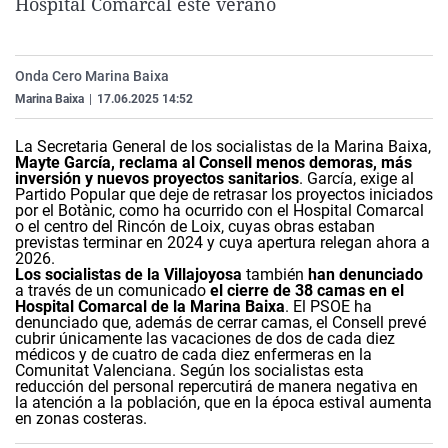
Hospital Comarcal este verano
La rosa de los vientos
Caso
Extremadura
Virales
Gente viajera
Retornados
Galicia
Televisión
Onda Cero Marina Baixa
Como el perro y el gat
Equipo de investigaci
La Rioja
Elecciones
Marina Baixa
|
17.06.2025 14:52
Operación Viuda Negr
Navarra
La Secretaria General de los socialistas de la Marina Baixa,
País Vasco
Mayte García, reclama al Consell menos demoras, más
inversión y nuevos proyectos sanitarios
.
García, exige al
Partido Popular que deje de retrasar los proyectos iniciados
por el Botànic, como ha ocurrido con el Hospital Comarcal
o el centro del Rincón de Loix, cuyas obras estaban
previstas terminar en 2024 y cuya apertura relegan ahora a
2026.
Los socialistas de la Villajoyosa
también
han denunciado
a través de un comunicado
el cierre de 38 camas en el
Hospital Comarcal de la Marina Baixa
.
El PSOE ha
denunciado que, además de cerrar camas, el Consell prevé
cubrir únicamente las vacaciones de dos de cada diez
médicos y de cuatro de cada diez enfermeras en la
Comunitat Valenciana. Según los socialistas esta
reducción del personal repercutirá de manera negativa en
la atención a la población, que en la época estival aumenta
en zonas costeras.