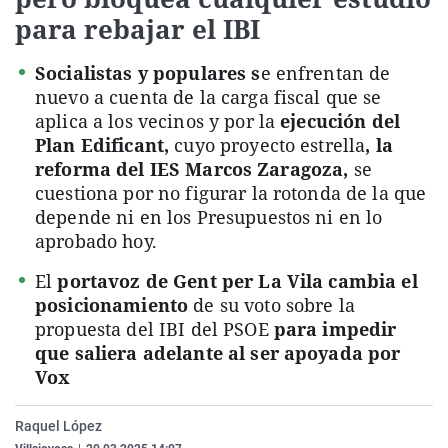
La rosa de los vientos
Caso
Extremadura
Virales
para rebajar el IBI
Gente viajera
Retornados
Galicia
Televisión
Socialistas y populares s
e enfrentan de
Como el perro y el gat
Equipo de investigaci
La Rioja
Elecciones
nuevo a cuenta de la carga fiscal que se
aplica a los vecinos y por la
ejecución del
Operación Viuda Negr
Navarra
Plan Edificant,
cuyo proyecto estrella
, la
País Vasco
reforma del IES Marcos Zaragoza,
se
cuestiona por no figurar la rotonda de la que
depende ni en los Presupuestos ni en lo
aprobado hoy.
El
portavoz de Gent per La Vila cambia el
posicionamiento
de su voto sobre la
propuesta del IBI del PSOE
para impedir
que saliera adelante al ser apoyada por
Vox
Raquel López