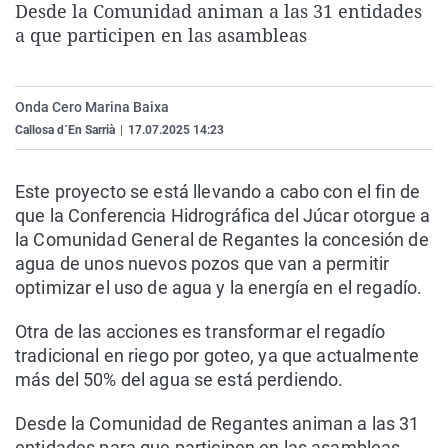
Desde la Comunidad animan a las 31 entidades
La rosa de los vientos
Caso
Extremadura
Virales
a que participen en las asambleas
Gente viajera
Retornados
Galicia
Televisión
Como el perro y el gat
Equipo de investigaci
La Rioja
Elecciones
Onda Cero Marina Baixa
Operación Viuda Negr
Navarra
Callosa d´En Sarrià
|
17.07.2025 14:23
País Vasco
Este proyecto se está llevando a cabo con el fin de
que la Conferencia Hidrográfica del Júcar otorgue a
la Comunidad General de Regantes la concesión de
agua de unos nuevos pozos que van a permitir
optimizar el uso de agua y la energía en el regadío.
Otra de las acciones es transformar el regadío
tradicional en riego por goteo, ya que actualmente
más del 50% del agua se está perdiendo.
Desde la Comunidad de Regantes animan a las 31
entidades para que participen en las asambleas