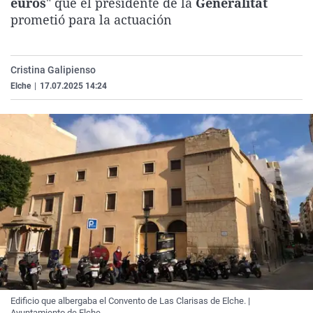
euros
" que el presidente de la
Generalitat
La rosa de los vientos
Caso
Extremadura
Virales
prometió para la actuación
Gente viajera
Retornados
Galicia
Televisión
Como el perro y el gat
Equipo de investigaci
La Rioja
Elecciones
Cristina Galipienso
Operación Viuda Negr
Navarra
Elche
|
17.07.2025 14:24
País Vasco
Edificio que albergaba el Convento de Las Clarisas de Elche. |
Ayuntamiento de Elche