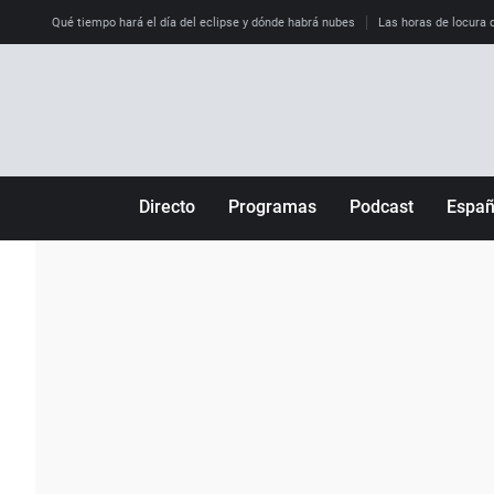
Qué tiempo hará el día del eclipse y dónde habrá nubes
Las horas de locura qu
Directo
Programas
Podcast
Espa
Más de uno
Los Perseguidos
Andalucía
Por fin
Malas decisiones
Aragón
Julia en la onda
Expedientes del más allá
Baleares
La brújula
El viaje del Guernica
Cantabria
Radioestadio
Invisibles
Cataluña
Radioestadio noche
Prohibido morirse
Comunidad de M
El colegio invisible
Esto no ha pasado
Comunitat Vale