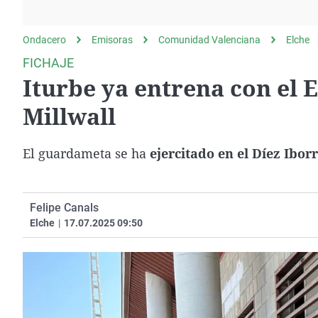
La rosa de los vientos
Caso
Extremadura
Gente viajera
Retornados
Galicia
Ondacero
Emisoras
Comunidad Valenciana
Elche
Como el perro y el
Equipo de investigación
La Rioja
FICHAJE
gato
Iturbe ya entrena con el 
Operación Viuda
Navarra
Negra
País Vasco
Millwall
El guardameta se ha
ejercitado en el Díez Ibor
Felipe Canals
Elche
|
17.07.2025 09:50