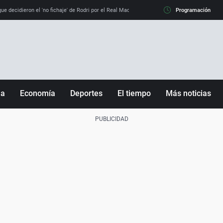
e decidieron el 'no fichaje' de Rodri por el Real Madrid y su 'sí' al Barça
Programación
La llamada de
ña
Economía
Deportes
El tiempo
Más noticias
Fútbol
Sociedad
Baloncesto
Mundo
Tenis
Salud
Motor
Cultura
Ciencia y Tecnología
adrid
Gastronomía
nciana
Medio ambiente