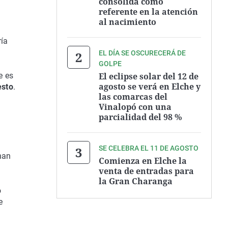
consolida como
referente en la atención
al nacimiento
a
ría
EL DÍA SE OSCURECERÁ DE
GOLPE
El eclipse solar del 12 de
e es
agosto se verá en Elche y
esto
.
las comarcas del
Vinalopó con una
a
parcialidad del 98 %
SE CELEBRA EL 11 DE AGOSTO
han
Comienza en Elche la
venta de entradas para
la Gran Charanga
o
e