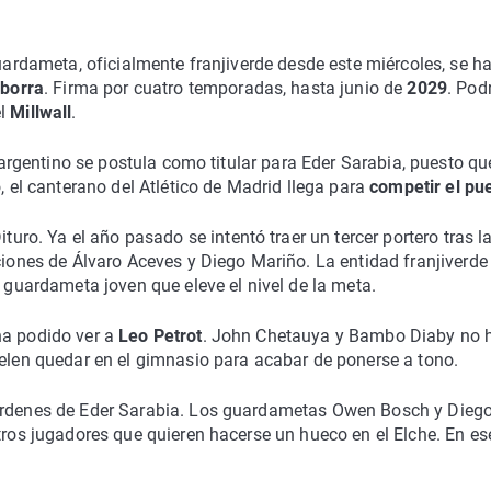
guardameta, oficialmente franjiverde desde este miércoles, se h
Iborra
. Firma por cuatro temporadas, hasta junio de
2029
. Pod
el
Millwall
.
l argentino se postula como titular para Eder Sarabia, puesto qu
, el canterano del Atlético de Madrid llega para
competir el pu
ituro. Ya el año pasado se intentó traer un tercer portero tras l
ciones de Álvaro Aceves y Diego Mariño. La entidad franjiverde
 guardameta joven que eleve el nivel de la meta.
ha podido ver a
Leo Petrot
. John Chetauya y Bambo Diaby no 
uelen quedar en el gimnasio para acabar de ponerse a tono.
 órdenes de Eder Sarabia. Los guardametas Owen Bosch y Dieg
otros jugadores que quieren hacerse un hueco en el Elche. En es