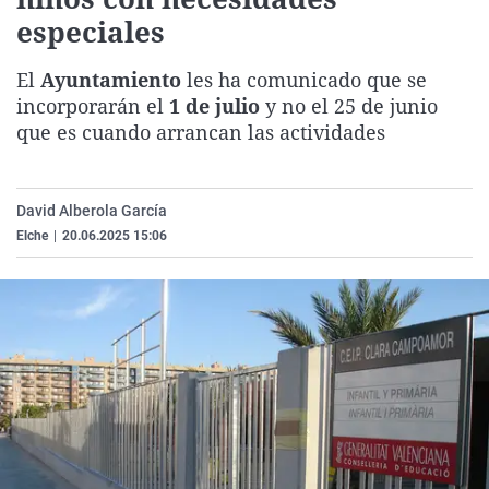
La rosa de los vientos
Caso
Extremadura
Virales
especiales
Gente viajera
Retornados
Galicia
Televisión
El
Ayuntamiento
les ha comunicado que se
Como el perro y el gat
Equipo de investigaci
La Rioja
Elecciones
incorporarán el
1 de julio
y no el 25 de junio
que es cuando arrancan las actividades
Operación Viuda Negr
Navarra
País Vasco
David Alberola García
Elche
|
20.06.2025 15:06