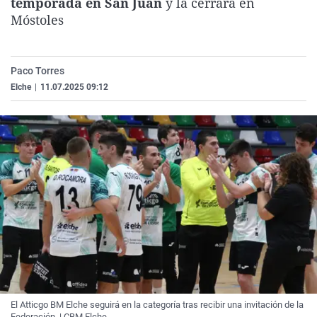
temporada en San Juan
y la cerrará en
La rosa de los vientos
Caso
Extremadura
Virales
Móstoles
Gente viajera
Retornados
Galicia
Televisión
Como el perro y el gat
Equipo de investigaci
La Rioja
Elecciones
Paco Torres
Operación Viuda Negr
Navarra
Elche
|
11.07.2025 09:12
País Vasco
El Atticgo BM Elche seguirá en la categoría tras recibir una invitación de la
Federación. | CBM Elche