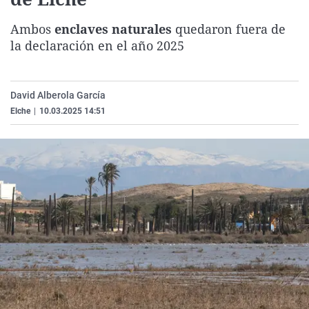
La rosa de los vientos
Caso
Extremadura
Virales
Ambos
enclaves naturales
quedaron fuera de
Gente viajera
Retornados
Galicia
Televisión
la declaración en el año 2025
Como el perro y el gat
Equipo de investigaci
La Rioja
Elecciones
Operación Viuda Negr
Navarra
David Alberola García
País Vasco
Elche
|
10.03.2025 14:51