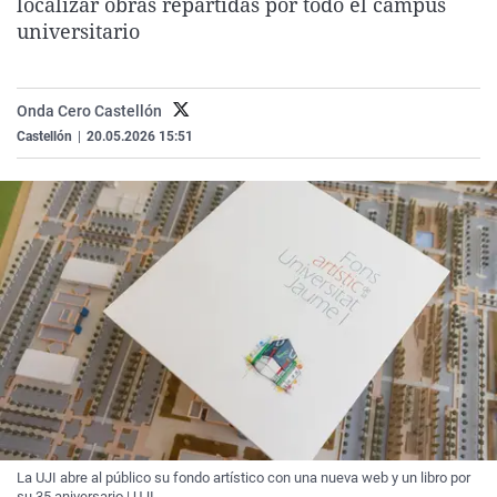
localizar obras repartidas por todo el campus
La rosa de los vientos
Caso
Extremadura
Virales
universitario
Gente viajera
Retornados
Galicia
Televisión
Como el perro y el gat
Equipo de investigaci
La Rioja
Elecciones
Onda Cero Castellón
Operación Viuda Negr
Navarra
Castellón
|
20.05.2026 15:51
País Vasco
La UJI abre al público su fondo artístico con una nueva web y un libro por
su 35 aniversario | UJI