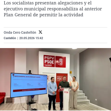
Los socialistas presentan alegaciones y el
La rosa de los vientos
Caso
Extremadura
Virales
ejecutivo municipal responsabiliza al anterior
Gente viajera
Retornados
Galicia
Televisión
Plan General de permitir la actividad
Como el perro y el gat
Equipo de investigaci
La Rioja
Elecciones
Operación Viuda Negr
Navarra
Onda Cero Castellón
Castellón
|
20.05.2026 15:42
País Vasco