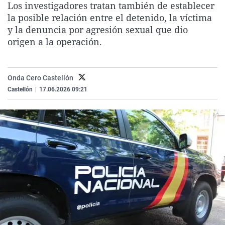
Los investigadores tratan también de establecer
La rosa de los vientos
Caso
Extremadura
Virales
la posible relación entre el detenido, la víctima
Gente viajera
Retornados
Galicia
Televisión
y la denuncia por agresión sexual que dio
origen a la operación.
Como el perro y el gat
Equipo de investigaci
La Rioja
Elecciones
Operación Viuda Negr
Navarra
Onda Cero Castellón
País Vasco
Castellón
|
17.06.2026 09:21