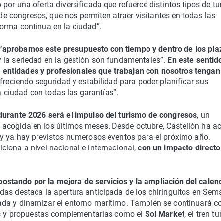
por una oferta diversificada que refuerce distintos tipos de tu
 de congresos, que nos permiten atraer visitantes en todas las
orma continua en la ciudad”.
“aprobamos este presupuesto con tiempo y dentro de los pla
 la seriedad en la gestión son fundamentales”.
En este sentid
entidades y profesionales que trabajan con nosotros tengan 
ofreciendo seguridad y estabilidad para poder planificar sus
la ciudad con todas las garantías”.
 durante 2026 será el impulso del turismo de congresos
, un
acogida en los últimos meses. Desde octubre, Castellón ha a
 y ya hay previstos numerosos eventos para el próximo año.
iona a nivel nacional e internacional,
con un impacto directo
postando por la mejora de servicios y la ampliación del calen
das destaca la apertura anticipada de los chiringuitos en Se
da y dinamizar el entorno marítimo. También se continuará co
res y propuestas complementarias como el
Sol Market
, el tren tu