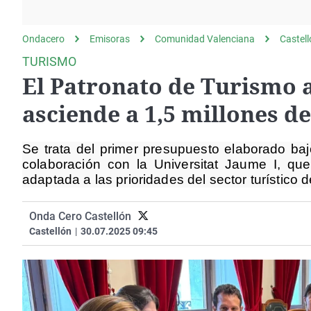
La rosa de los vientos
Caso
Extremadura
Gente viajera
Retornados
Galicia
Ondacero
Emisoras
Comunidad Valenciana
Castel
Como el perro y el
Equipo de investigación
La Rioja
TURISMO
gato
El Patronato de Turismo 
Operación Viuda
Navarra
Negra
País Vasco
asciende a 1,5 millones d
Se trata del primer presupuesto elaborado baj
colaboración con la Universitat Jaume I, que
adaptada a las prioridades del sector turístico 
Onda Cero Castellón
Castellón
|
30.07.2025 09:45