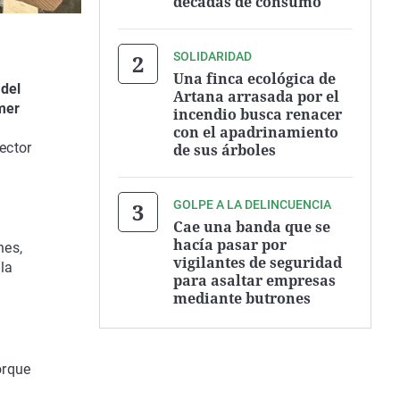
décadas de consumo
SOLIDARIDAD
Una finca ecológica de
del
Artana arrasada por el
imer
incendio busca renacer
con el apadrinamiento
ector
de sus árboles
GOLPE A LA DELINCUENCIA
Cae una banda que se
hacía pasar por
nes,
vigilantes de seguridad
la
para asaltar empresas
mediante butrones
orque