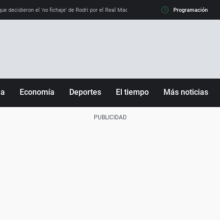
e decidieron el 'no fichaje' de Rodri por el Real Madrid y su 'sí' al Barça
Programación
La llamada de
ña
Economía
Deportes
El tiempo
Más noticias
Fútbol
Sociedad
Baloncesto
Mundo
Tenis
Salud
Motor
Cultura
Ciencia y Tecnología
adrid
Gastronomía
nciana
Medio ambiente