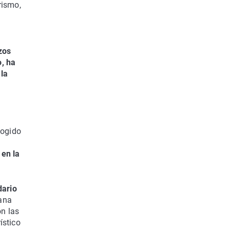
rismo,
zos
o, ha
la
cogido
 en la
dario
mana
n las
rístico