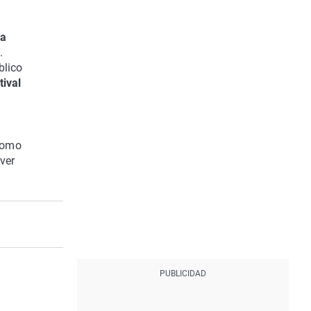
ya
.
blico
tival
 como
ver