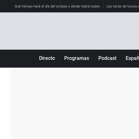
Qué tiempo hará el día del eclipse y dónde habrá nubes
Las horas de locura qu
Directo
Programas
Podcast
Espa
Más de uno
Los Perseguidos
Andalucía
Por fin
Malas decisiones
Aragón
Julia en la onda
Expedientes del más allá
Baleares
La brújula
El viaje del Guernica
Cantabria
Radioestadio
Invisibles
Cataluña
Radioestadio noche
Prohibido morirse
Comunidad de M
El colegio invisible
Esto no ha pasado
Comunitat Vale