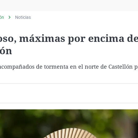
Virales
Televisión
lón
Noticias
Elecciones
oso, máximas por encima de
lón
compañados de tormenta en el norte de Castellón po