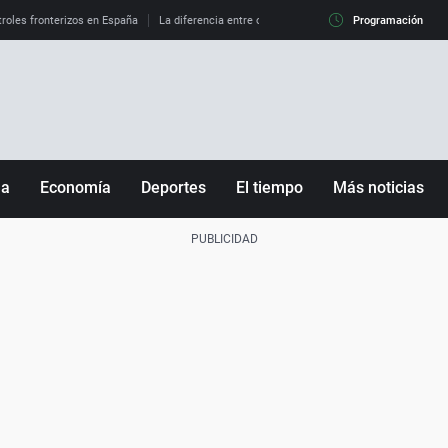
roles fronterizos en España
La diferencia entre observar el eclipse al 99% y al 100%
Programación
ña
Economía
Deportes
El tiempo
Más noticias
Fútbol
Sociedad
Baloncesto
Mundo
Tenis
Salud
Motor
Cultura
Ciencia y Tecnología
adrid
Gastronomía
nciana
Medio ambiente