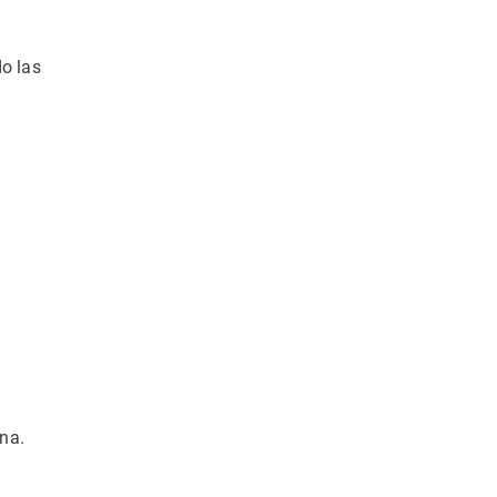
do las
na.