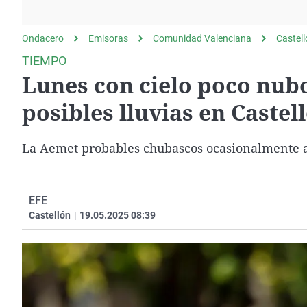
La rosa de los vientos
Caso
Extremadura
Gente viajera
Retornados
Galicia
Ondacero
Emisoras
Comunidad Valenciana
Castel
Como el perro y el
Equipo de investigación
La Rioja
TIEMPO
gato
Lunes con cielo poco nub
Operación Viuda
Navarra
Negra
País Vasco
posibles lluvias en Castel
La Aemet probables chubascos ocasionalmente a
EFE
Castellón
|
19.05.2025 08:39