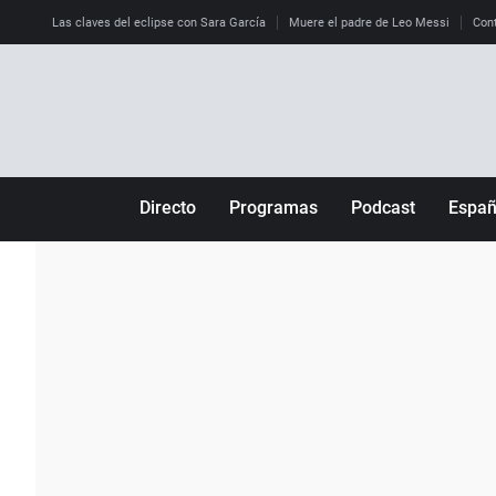
Las claves del eclipse con Sara García
Muere el padre de Leo Messi
Cont
Directo
Programas
Podcast
Espa
Más de uno
Los Perseguidos
Andalucía
Por fin
Malas decisiones
Aragón
Julia en la onda
Expedientes del más allá
Baleares
La brújula
El viaje del Guernica
Cantabria
Radioestadio
Invisibles
Cataluña
Radioestadio noche
Prohibido morirse
Comunidad de M
El colegio invisible
Esto no ha pasado
Comunitat Vale