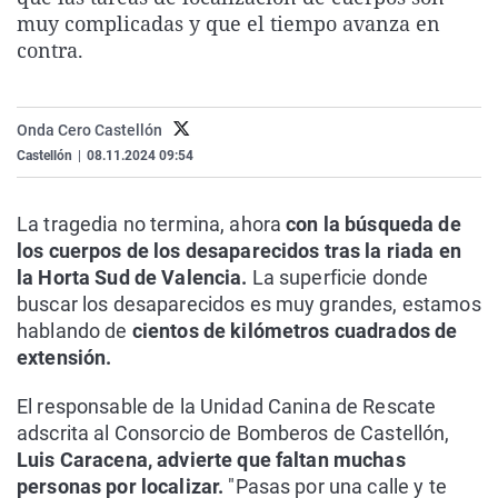
La rosa de los vientos
Caso
Extremadura
Virales
muy complicadas y que el tiempo avanza en
contra.
Gente viajera
Retornados
Galicia
Televisión
Como el perro y el gat
Equipo de investigaci
La Rioja
Elecciones
Onda Cero Castellón
Operación Viuda Negr
Navarra
Castellón
|
08.11.2024 09:54
País Vasco
La tragedia no termina, ahora
con la búsqueda de
los cuerpos de los desaparecidos tras la riada en
la Horta Sud de Valencia.
La superficie donde
buscar los desaparecidos es muy grandes, estamos
hablando de
cientos de kilómetros cuadrados de
extensión.
El responsable de la Unidad Canina de Rescate
adscrita al Consorcio de Bomberos de Castellón,
Luis Caracena, advierte que faltan muchas
personas por localizar.
"Pasas por una calle y te