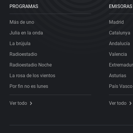
PROGRAMAS
EMISORAS
Más de uno
Madrid
Julia en la onda
Catalunya
La brújula
Andalucía
Radioestadio
Valencia
Radioestadio Noche
Extremadu
La rosa de los vientos
Asturias
Por fin no es lunes
País Vasco
Ver todo
Ver todo