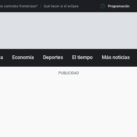
on controles fronterizos?
Qué hacer si el eclipse me pilla conduciendo
Programación
Qué tiempo 
ña
Economía
Deportes
El tiempo
Más noticias
Fútbol
Sociedad
Baloncesto
Mundo
Tenis
Salud
Motor
Cultura
Ciencia y Tecnología
adrid
Gastronomía
nciana
Medio ambiente