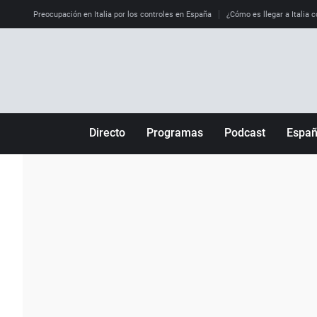
Preocupación en Italia por los controles en España
¿Cómo es llegar a Italia c
Directo
Programas
Podcast
Espa
Más de uno
Los Perseguidos
Andalucía
Por fin
Malas decisiones
Aragón
Julia en la onda
Expedientes del más allá
Baleares
La brújula
El viaje del Guernica
Cantabria
Radioestadio
Invisibles
Cataluña
Radioestadio noche
Prohibido morirse
Comunidad de M
El colegio invisible
Esto no ha pasado
Comunitat Vale