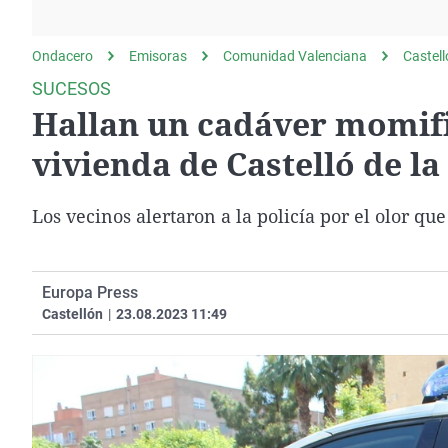
La rosa de los vientos
Caso
Extremadura
Gente viajera
Retornados
Galicia
Ondacero
Emisoras
Comunidad Valenciana
Castel
Como el perro y el
Equipo de investigación
La Rioja
SUCESOS
gato
Hallan un cadáver momifi
Operación Viuda
Navarra
Negra
País Vasco
vivienda de Castelló de la
Los vecinos alertaron a la policía por el olor que
Europa Press
Castellón
|
23.08.2023 11:49