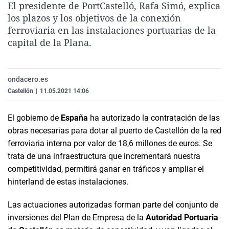
El presidente de PortCastelló, Rafa Simó, explica
La rosa de los vientos
Caso
Extremadura
Virales
los plazos y los objetivos de la conexión
Gente viajera
Retornados
Galicia
Televisión
ferroviaria en las instalaciones portuarias de la
capital de la Plana.
Como el perro y el gat
Equipo de investigaci
La Rioja
Elecciones
Operación Viuda Negr
Navarra
ondacero.es
País Vasco
Castellón
|
11.05.2021 14:06
El gobierno de
España
ha autorizado la contratación de las
obras necesarias para dotar al puerto de Castellón de la red
ferroviaria interna por valor de 18,6 millones de euros. Se
trata de una infraestructura que incrementará nuestra
competitividad, permitirá ganar en tráficos y ampliar el
hinterland de estas instalaciones.
Las actuaciones autorizadas forman parte del conjunto de
inversiones del Plan de Empresa de la
Autoridad Portuaria