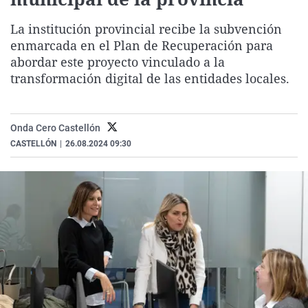
La rosa de los vientos
Caso
Extremadura
Virales
La institución provincial recibe la subvención
Gente viajera
Retornados
Galicia
Televisión
enmarcada en el Plan de Recuperación para
Como el perro y el gat
Equipo de investigaci
La Rioja
Elecciones
abordar este proyecto vinculado a la
transformación digital de las entidades locales.
Operación Viuda Negr
Navarra
País Vasco
Onda Cero Castellón
CASTELLÓN
|
26.08.2024 09:30