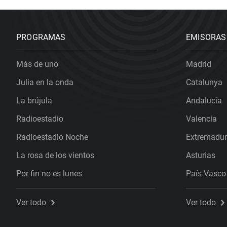
PROGRAMAS
EMISORAS
Más de uno
Madrid
Julia en la onda
Catalunya
La brújula
Andalucía
Radioestadio
Valencia
Radioestadio Noche
Extremadu
La rosa de los vientos
Asturias
Por fin no es lunes
País Vasco
Ver todo
Ver todo