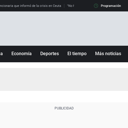
uncionaria que informó de la crisis en Ceuta
"No hay mafias, que no nos engañen": exper
Programación
ña
Economía
Deportes
El tiempo
Más noticias
Fútbol
Sociedad
Baloncesto
Mundo
Tenis
Salud
Motor
Cultura
Ciencia y Tecnología
adrid
Gastronomía
nciana
Medio ambiente