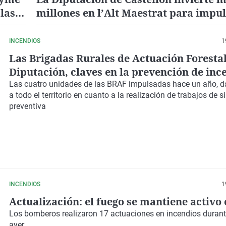
las
millones en l’Alt Maestrat para impul
desarrollo rural
INCENDIOS
1
Las Brigadas Rurales de Actuación Forestal
Diputación, claves en la prevención de inc
la provincia
Las cuatro unidades de las BRAF impulsadas hace un año, d
a todo el territorio en cuanto a la realización de trabajos de si
preventiva
INCENDIOS
1
Actualización: el fuego se mantiene activo 
Los bomberos realizaron 17 actuaciones en incendios durante
ayer.