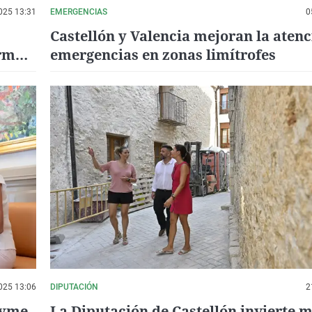
025 13:31
EMERGENCIAS
0
Castellón y Valencia mejoran la atenc
ormar
emergencias en zonas limítrofes
025 13:06
DIPUTACIÓN
2
Pyme
La Diputación de Castellón invierte m