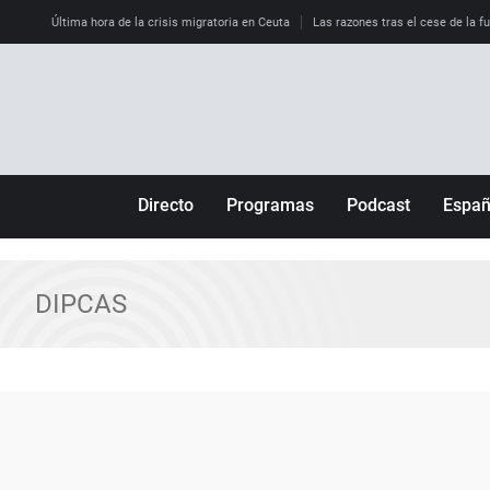
Última hora de la crisis migratoria en Ceuta
Las razones tras el cese de la f
Directo
Programas
Podcast
Espa
Más de uno
Los Perseguidos
Andalucía
Por fin
Malas decisiones
Aragón
DIPCAS
Julia en la onda
Expedientes del más allá
Baleares
La brújula
El viaje del Guernica
Cantabria
Radioestadio
Invisibles
Cataluña
Radioestadio noche
Prohibido morirse
Comunidad de M
El colegio invisible
Esto no ha pasado
Comunitat Vale