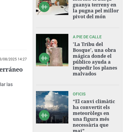
guanya terreny en
la pugna pel millor
pivot del món
A PIE DE CALLE
'La Tribu del
Bosque', una obra
mágica donde el
3/08/2025 14:27
público ayuda a
impedir los planes
terráneo
malvados
ar las
OFICIS
“El canvi climàtic
ha convertit els
meteoròlegs en
una figura més
necessària que
mai”