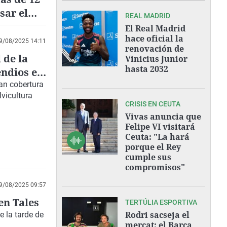
sar el
REAL MADRID
El Real Madrid
hace oficial la
9/08/2025 14:11
renovación de
 de la
Vinicius Junior
hasta 2032
endios en
an cobertura
lvicultura
CRISIS EN CEUTA
Vivas anuncia que
Felipe VI visitará
Ceuta: "La hará
porque el Rey
cumple sus
compromisos"
9/08/2025 09:57
en Tales
TERTÚLIA ESPORTIVA
Rodri sacseja el
 la tarde de
mercat: el Barça