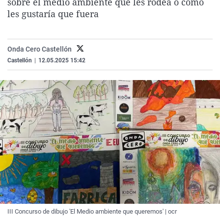
sobre el medio ambiente que les rodea o como
La rosa de los vientos
Caso
Extremadura
Virales
les gustaría que fuera
Gente viajera
Retornados
Galicia
Televisión
Como el perro y el gat
Equipo de investigaci
La Rioja
Elecciones
Onda Cero Castellón
Operación Viuda Negr
Navarra
Castellón
|
12.05.2025 15:42
País Vasco
III Concurso de dibujo 'El Medio ambiente que queremos' | ocr