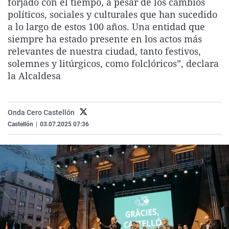
forjado con el tiempo, a pesar de los cambios
La rosa de los vientos
Caso
Extremadura
Virales
políticos, sociales y culturales que han sucedido
a lo largo de estos 100 años. Una entidad que
Gente viajera
Retornados
Galicia
Televisión
siempre ha estado presente en los actos más
Como el perro y el gat
Equipo de investigaci
La Rioja
Elecciones
relevantes de nuestra ciudad, tanto festivos,
solemnes y litúrgicos, como folclóricos”, declara
Operación Viuda Negr
Navarra
la Alcaldesa
País Vasco
Onda Cero Castellón
Castellón
|
03.07.2025 07:36