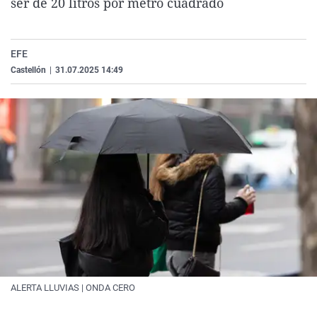
ser de 20 litros por metro cuadrado
La rosa de los vientos
Caso
Extremadura
Virales
Gente viajera
Retornados
Galicia
Televisión
EFE
Como el perro y el gat
Equipo de investigaci
La Rioja
Elecciones
Castellón
|
31.07.2025 14:49
Operación Viuda Negr
Navarra
País Vasco
ALERTA LLUVIAS | ONDA CERO