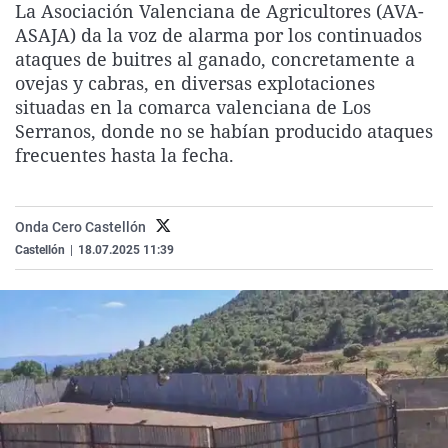
La Asociación Valenciana de Agricultores (AVA-
La rosa de los vientos
Caso
Extremadura
Virales
ASAJA) da la voz de alarma por los continuados
Gente viajera
Retornados
Galicia
Televisión
ataques de buitres al ganado, concretamente a
ovejas y cabras, en diversas explotaciones
Como el perro y el gat
Equipo de investigaci
La Rioja
Elecciones
situadas en la comarca valenciana de Los
Operación Viuda Negr
Navarra
Serranos, donde no se habían producido ataques
frecuentes hasta la fecha.
País Vasco
Onda Cero Castellón
Castellón
|
18.07.2025 11:39