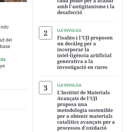
cada poble per a acabar
amb l'antigitanisme i la
desafecció
ando
UJI DIVULGA
Fisabio i l'UJI proposen
ad del
un decàleg per a
 base
incorporar la
intel·ligència artificial
ola
generativa a la
uye
investigació en cures
UJI DIVULGA
L'Institut de Materials
Avançats de l'UJI
proposa una
metodologia sostenible
per a obtenir materials
catalítics avançats per a
processos d'oxidació