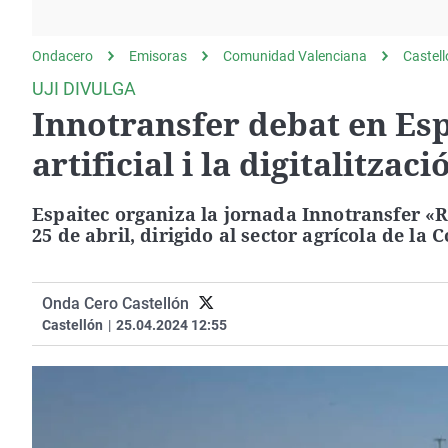
La rosa de los vientos
Caso
Extremadura
Gente viajera
Retornados
Galicia
Ondacero
Emisoras
Comunidad Valenciana
Castel
Como el perro y el
Equipo de investigación
La Rioja
UJI DIVULGA
gato
Innotransfer debat en Espa
Operación Viuda
Navarra
Negra
País Vasco
artificial i la digitalitzac
Espaitec organiza la jornada Innotransfer «R
25 de abril, dirigido al sector agrícola de l
Onda Cero Castellón
Castellón
|
25.04.2024 12:55