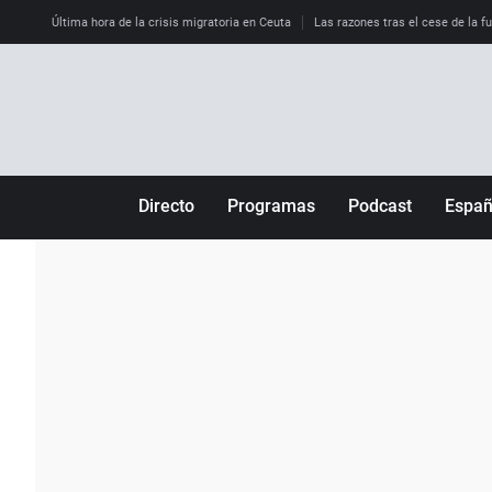
Última hora de la crisis migratoria en Ceuta
Las razones tras el cese de la f
Directo
Programas
Podcast
Espa
Más de uno
Los Perseguidos
Andalucía
Por fin
Malas decisiones
Aragón
Julia en la onda
Expedientes del más allá
Baleares
La brújula
El viaje del Guernica
Cantabria
Radioestadio
Invisibles
Cataluña
Radioestadio noche
Prohibido morirse
Comunidad de M
El colegio invisible
Esto no ha pasado
Comunitat Vale