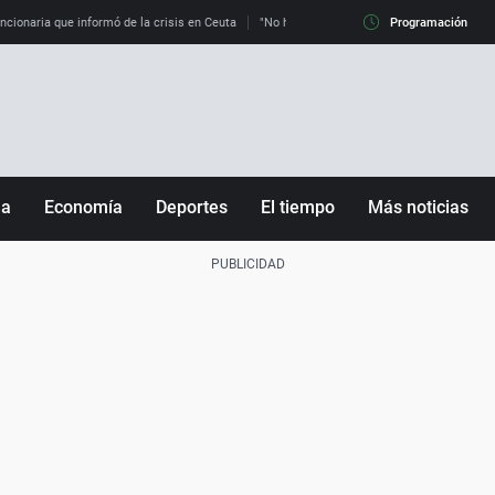
uncionaria que informó de la crisis en Ceuta
"No hay mafias, que no nos engañen": exper
Programación
ña
Economía
Deportes
El tiempo
Más noticias
Fútbol
Sociedad
Baloncesto
Mundo
Tenis
Salud
Motor
Cultura
Ciencia y Tecnología
adrid
Gastronomía
nciana
Medio ambiente