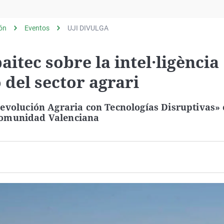
Virales
Televisión
lón
Eventos
UJI DIVULGA
Elecciones
itec sobre la intel·ligència
ió del sector agrari
evolución Agraria con Tecnologías Disruptivas» 
a Comunidad Valenciana