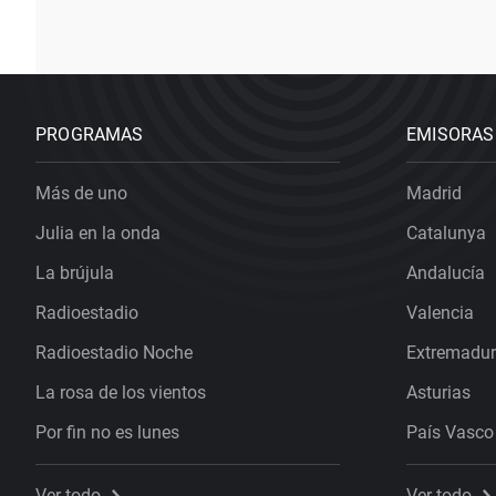
PROGRAMAS
EMISORAS
Más de uno
Madrid
Julia en la onda
Catalunya
La brújula
Andalucía
Radioestadio
Valencia
Radioestadio Noche
Extremadu
La rosa de los vientos
Asturias
Por fin no es lunes
País Vasco
Ver todo
Ver todo