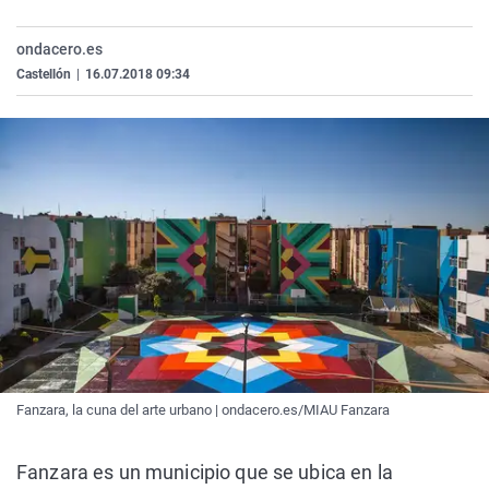
La rosa de los vientos
Caso
Extremadura
Virales
ondacero.es
Gente viajera
Retornados
Galicia
Televisión
Castellón
|
16.07.2018 09:34
Como el perro y el gat
Equipo de investigaci
La Rioja
Elecciones
Operación Viuda Negr
Navarra
País Vasco
Fanzara, la cuna del arte urbano | ondacero.es/MIAU Fanzara
Fanzara es un municipio que se ubica en la