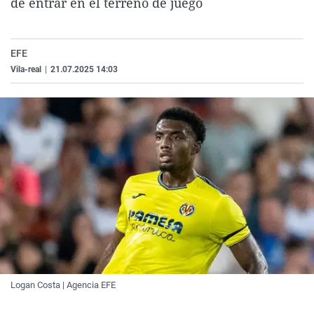
de entrar en el terreno de juego
La rosa de los vientos
Caso
Extremadura
Virales
Gente viajera
Retornados
Galicia
Televisión
EFE
Como el perro y el gat
Equipo de investigaci
La Rioja
Elecciones
Vila-real
|
21.07.2025 14:03
Operación Viuda Negr
Navarra
País Vasco
Logan Costa | Agencia EFE