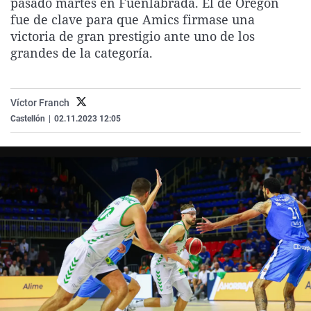
pasado martes en Fuenlabrada. El de Oregon
La rosa de los vientos
Caso
Extremadura
Virales
fue de clave para que Amics firmase una
victoria de gran prestigio ante uno de los
Gente viajera
Retornados
Galicia
Televisión
grandes de la categoría.
Como el perro y el gat
Equipo de investigaci
La Rioja
Elecciones
Operación Viuda Negr
Navarra
Víctor Franch
País Vasco
Castellón
|
02.11.2023 12:05