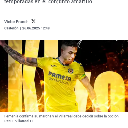
temporadas en el conjunto amarillo
La rosa de los vientos
Caso
Extremadura
Virales
Gente viajera
Retornados
Galicia
Televisión
Víctor Franch
Como el perro y el gat
Equipo de investigaci
La Rioja
Elecciones
Castellón
|
26.06.2025 12:48
Operación Viuda Negr
Navarra
País Vasco
Femenía confirma su marcha y el Villarreal debe decidir sobre la opción
Ratiu | Villarreal CF