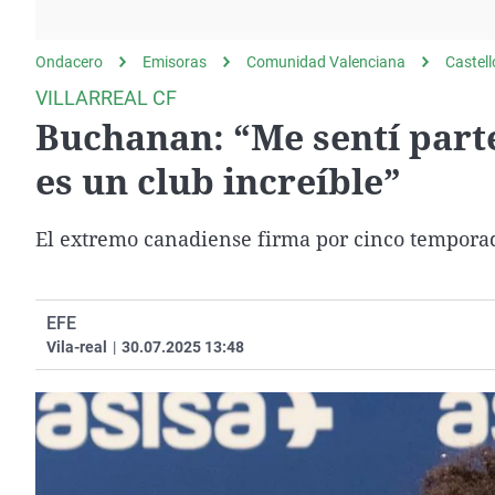
La rosa de los vientos
Caso
Extremadura
Gente viajera
Retornados
Galicia
Ondacero
Emisoras
Comunidad Valenciana
Castel
Como el perro y el
Equipo de investigación
La Rioja
VILLARREAL CF
gato
Buchanan: “Me sentí parte
Operación Viuda
Navarra
Negra
País Vasco
es un club increíble”
El extremo canadiense firma por cinco temporada
EFE
Vila-real
|
30.07.2025 13:48