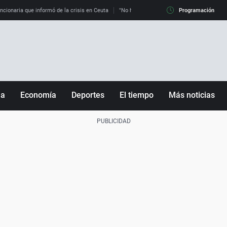
uncionaria que informó de la crisis en Ceuta
"No hay mafias, que no nos engañen": exper
Programación
ña
Economía
Deportes
El tiempo
Más noticias
Fútbol
Sociedad
Baloncesto
Mundo
Tenis
Salud
Motor
Cultura
Ciencia y Tecnología
adrid
Gastronomía
nciana
Medio ambiente