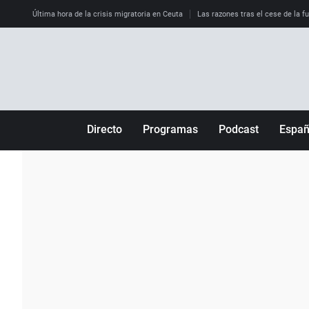
Última hora de la crisis migratoria en Ceuta
Las razones tras el cese de la f
Directo
Programas
Podcast
Espa
Más de uno
Los Perseguidos
Andalucía
Por fin
Malas decisiones
Aragón
Julia en la onda
Expedientes del más allá
Baleares
La brújula
El viaje del Guernica
Cantabria
Radioestadio
Invisibles
Cataluña
Radioestadio noche
Prohibido morirse
Comunidad de M
El colegio invisible
Esto no ha pasado
Comunitat Vale