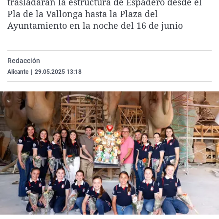
trasladarán la estructura de Espadero desde el
La rosa de los vientos
Caso
Extremadura
Virales
Pla de la Vallonga hasta la Plaza del
Ayuntamiento en la noche del 16 de junio
Gente viajera
Retornados
Galicia
Televisión
Como el perro y el gat
Equipo de investigaci
La Rioja
Elecciones
Operación Viuda Negr
Navarra
Redacción
Alicante
|
29.05.2025 13:18
País Vasco