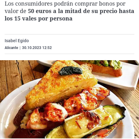
Los consumidores podrán comprar bonos por
La rosa de los vientos
Caso
Extremadura
Virales
valor de
50 euros a la mitad de su precio hasta
Gente viajera
Retornados
Galicia
Televisión
los 15 vales por persona
Como el perro y el gat
Equipo de investigaci
La Rioja
Elecciones
Operación Viuda Negr
Navarra
Isabel Egido
Alicante
|
30.10.2023 12:52
País Vasco