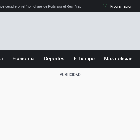
e decidieron el 'no fichaje' de Rodri por el Real Madrid y su 'sí' al Barça
Programación
La llamada de
ña
Economía
Deportes
El tiempo
Más noticias
Fútbol
Sociedad
Baloncesto
Mundo
Tenis
Salud
Motor
Cultura
Ciencia y Tecnología
adrid
Gastronomía
nciana
Medio ambiente