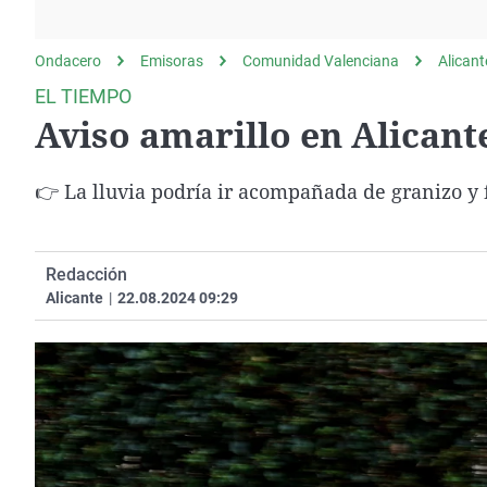
La rosa de los vientos
Caso
Extremadura
Gente viajera
Retornados
Galicia
Ondacero
Emisoras
Comunidad Valenciana
Alicant
Como el perro y el
Equipo de investigación
La Rioja
EL TIEMPO
gato
Aviso amarillo en Alicant
Operación Viuda
Navarra
Negra
País Vasco
👉 La lluvia podría ir acompañada de granizo y 
Redacción
Alicante
|
22.08.2024 09:29