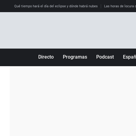
Qué tiempo hará el día del eclipse y dónde habrá nubes
Las horas de locura qu
Directo
Programas
Podcast
Espa
Más de uno
Los Perseguidos
Andalucía
Por fin
Malas decisiones
Aragón
Julia en la onda
Expedientes del más allá
Baleares
La brújula
El viaje del Guernica
Cantabria
Radioestadio
Invisibles
Cataluña
Radioestadio noche
Prohibido morirse
Comunidad de M
El colegio invisible
Esto no ha pasado
Comunitat Vale