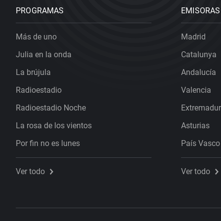
PROGRAMAS
EMISORAS
Más de uno
Madrid
Julia en la onda
Catalunya
La brújula
Andalucía
Radioestadio
Valencia
Radioestadio Noche
Extremadu
La rosa de los vientos
Asturias
Por fin no es lunes
País Vasco
Ver todo
Ver todo