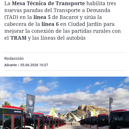
La
Mesa Técnica de Transporte
habilita tres
La rosa de los vientos
Caso
Extremadura
Virales
nuevas paradas del Transporte a Demanda
Gente viajera
Retornados
Galicia
Televisión
(TAD) en la
línea 5
de Bacarot y sitúa la
cabecera de la
línea 6
en Ciudad Jardín para
Como el perro y el gat
Equipo de investigaci
La Rioja
Elecciones
mejorar la conexión de las partidas rurales con
Operación Viuda Negr
Navarra
el
TRAM
y las líneas del autobús
País Vasco
Redacción
Alicante
|
05.06.2026 10:27