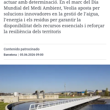
actuar amb determinació. En el marc del Dia
La rosa de los vientos
Caso
Extremadura
Virales
Mundial del Medi Ambient, Veolia aposta per
Gente viajera
Retornados
Galicia
Televisión
solucions innovadores en la gestió de l’aigua,
l’energia i els residus per garantir la
Como el perro y el gat
Equipo de investigaci
La Rioja
Elecciones
disponibilitat dels recursos essencials i reforçar
Operación Viuda Negr
Navarra
la resiliència dels territoris
País Vasco
Contenido patrocinado
Barcelona
|
05.06.2026 09:00