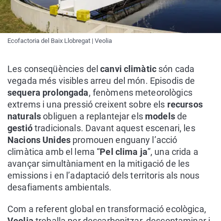
Ecofactoria del Baix Llobregat | Veolia
Les conseqüències del
canvi climàtic
són cada
vegada més visibles arreu del món. Episodis de
sequera prolongada
, fenòmens meteorològics
extrems i una pressió creixent sobre els
recursos
naturals
obliguen a replantejar els
models
de
gestió
tradicionals. Davant aquest escenari, les
Nacions Unides
promouen enguany l’acció
climàtica amb el lema “
Pel clima ja
”, una crida a
avançar simultàniament en la mitigació de les
emissions i en l’adaptació dels territoris als nous
desafiaments ambientals.
Com a referent global en transformació ecològica,
Veolia
treballa per descarbonitzar, descontaminar i