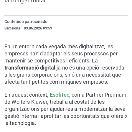
la competitivitat.
La rosa de los vientos
Caso
Extremadura
Virales
Gente viajera
Retornados
Galicia
Televisión
Contenido patrocinado
Como el perro y el gat
Equipo de investigaci
La Rioja
Elecciones
Barcelona
|
09.06.2026 09:59
Operación Viuda Negr
Navarra
En un entorn cada vegada més digitalitzat, les
País Vasco
empreses han d'adaptar els seus processos per
mantenir-se competitives i eficients. La
transformació digital
ja no és una opció reservada
a les grans corporacions, sinó una necessitat que
afecta tant petites com mitjanes empreses.
En aquest context,
Esofitec
, con a Partner Premium
de Wolters Kluwer, treballa al costat de les
organitzacions per ajudar-les a modernitzar la seva
gestió interna i aprofitar les oportunitats que ofereix
la tecnologia.