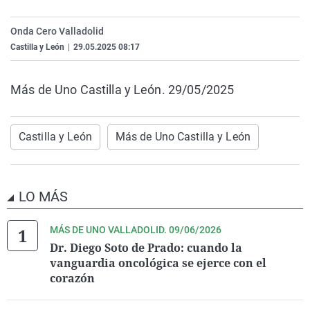
La rosa de los vientos
Caso
Extremadura
Virales
Onda Cero Valladolid
Gente viajera
Retornados
Galicia
Televisión
Castilla y León
|
29.05.2025 08:17
Como el perro y el gat
Equipo de investigaci
La Rioja
Elecciones
Operación Viuda Negr
Navarra
Más de Uno Castilla y León. 29/05/2025
País Vasco
Castilla y León
Más de Uno Castilla y León
LO MÁS
MÁS DE UNO VALLADOLID. 09/06/2026
Dr. Diego Soto de Prado: cuando la
vanguardia oncológica se ejerce con el
corazón