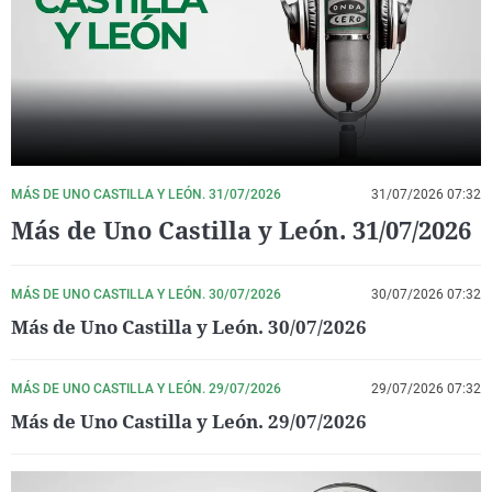
La rosa de los vientos
Caso
Extremadura
Virales
Gente viajera
Retornados
Galicia
Televisión
Como el perro y el gat
Equipo de investigaci
La Rioja
Elecciones
Operación Viuda Negr
Navarra
País Vasco
MÁS DE UNO CASTILLA Y LEÓN. 31/07/2026
31/07/2026 07:32
Más de Uno Castilla y León. 31/07/2026
MÁS DE UNO CASTILLA Y LEÓN. 30/07/2026
30/07/2026 07:32
Más de Uno Castilla y León. 30/07/2026
MÁS DE UNO CASTILLA Y LEÓN. 29/07/2026
29/07/2026 07:32
Más de Uno Castilla y León. 29/07/2026