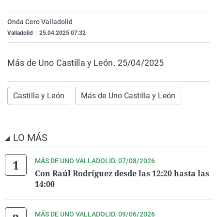
La rosa de los vientos
Caso
Extremadura
Virales
Onda Cero Valladolid
Gente viajera
Retornados
Galicia
Televisión
Valladolid
|
25.04.2025 07:32
Como el perro y el gat
Equipo de investigaci
La Rioja
Elecciones
Operación Viuda Negr
Navarra
Más de Uno Castilla y León. 25/04/2025
País Vasco
Castilla y León
Más de Uno Castilla y León
LO MÁS
MÁS DE UNO VALLADOLID. 07/08/2026
Con Raúl Rodríguez desde las 12:20 hasta las
14:00
MÁS DE UNO VALLADOLID. 09/06/2026