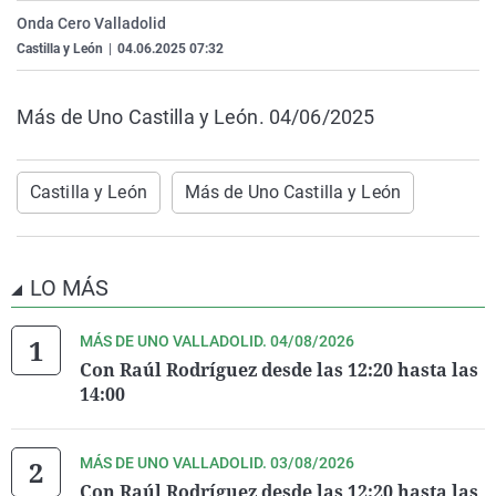
La rosa de los vientos
Caso
Extremadura
Virales
Onda Cero Valladolid
Castilla y León
|
04.06.2025 07:32
Gente viajera
Retornados
Galicia
Televisión
Como el perro y el gat
Equipo de investigaci
La Rioja
Elecciones
Más de Uno Castilla y León. 04/06/2025
Operación Viuda Negr
Navarra
País Vasco
Castilla y León
Más de Uno Castilla y León
LO MÁS
MÁS DE UNO VALLADOLID. 04/08/2026
Con Raúl Rodríguez desde las 12:20 hasta las
14:00
MÁS DE UNO VALLADOLID. 03/08/2026
Con Raúl Rodríguez desde las 12:20 hasta las