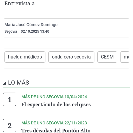
Entrevista a
La rosa de los vientos
Caso
Extremadura
Virales
Gente viajera
Retornados
Galicia
Televisión
María José Gómez Domingo
Como el perro y el gat
Equipo de investigaci
La Rioja
Elecciones
Segovia
|
02.10.2025 13:40
Operación Viuda Negr
Navarra
País Vasco
huelga médicos
onda cero segovia
CESM
mas
LO MÁS
MÁS DE UNO SEGOVIA 10/04/2024
El espectáculo de los eclipses
MÁS DE UNO SEGOVIA 22/11/2023
Tres décadas del Pontón Alto